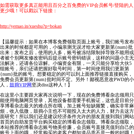
如需获取更多真正能用且百分之百免费的VIP会员帐号/登陆的人
更少哦！可以戳以下链接：
http://yemao.in/xueshu?p=bokan
【温馨提示：如果在本博客免费领取页面上账号，我们账号发布
出来的时候都是可用的，小编亲测无误才给大家更新第{num}批
出来；发布之后，使用的人多，账号被冻结限制掉导致不能用或
者被个别网友修改密码后提示账号密码错误，这样的问题小主无
法解决，还请各位谅解。小编资金有限，一天只能分享给大伙5
组账号，亲们还请把握好取号时间，第一时间使用我们更新第
{num}批的账号。想要稳定的的可以到上面推荐链接直接购买，
免费会员更新第{num}批时间不定。另外！鄙视恶意改PWD的小
人，
鼓捣VIP网
坚决diss这种人！】
在这里小主要跟大家再次说明一下，现在的免费博看杂志领用只
能使用电脑网页登录，其他设备都需要手机验证，这也是目前分
享博看杂志最大的难点所在哦，加上账号短缺频繁，确实非常麻
烦，收入低微，鼓捣小主也不可能投入太大的人力，财力去这方
面研究！所以我们还是建议经济条件允许的朋友直接到我们网站
首页的自助发货平台购买稳定的博看杂志领取。博看杂志领取，
本站推荐的博看杂志账号物美价廉，会员账号直接充值到自己的
账号上面的哦，经常购买的老客户都知道品质不是一般的好哦！