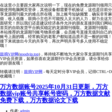
在这里小主要跟大家再次说明一下，现在的免费龙源期刊领用只
能使用电脑网页登录，其他设备都需要手机验证，这也是目前分
享龙源期刊最大的难点所在哦，加上账号短缺频繁，确实非常麻
烦，收入低微，鼓捣小主也不可能投入太大的人力，财力去这方
面研究！所以我们还是建议经济条件允许的朋友直接到我们网站
首页的自助发货平台购买稳定的龙源期刊领取。龙源期刊领取，
本站推荐的龙源期刊账号物美价廉，会员账号直接充值到自己的
账号上面的哦，经常购买的老客户都知道品质不是一般的好哦！
接下来就放出今天的共享号，再次声明共享号多人使用不稳定
哦！
鼓捣VIP网
(
goodvip.top
)，将持续不断地为大家分享龙源期刊共享
VIP会员资源，如果你喜欢龙源期刊VIP会员资源，请分享给你
的好朋友哦！
转载请注明：
鼓捣VIP网
- 每天定时分享VIP会员，记得CTRL+D
收藏哦！
万方数据账号2025年10月31日更新，万方
数据vip账号共享帐号密码，万方数据文献
免费下载，万方数据论文下载
作者:
admin