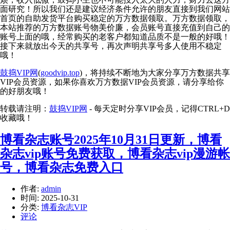
面研究！所以我们还是建议经济条件允许的朋友直接到我们网站
首页的自助发货平台购买稳定的万方数据领取。万方数据领取，
本站推荐的万方数据账号物美价廉，会员账号直接充值到自己的
账号上面的哦，经常购买的老客户都知道品质不是一般的好哦！
接下来就放出今天的共享号，再次声明共享号多人使用不稳定
哦！
鼓捣VIP网
(
goodvip.top
)，将持续不断地为大家分享万方数据共享
VIP会员资源，如果你喜欢万方数据VIP会员资源，请分享给你
的好朋友哦！
转载请注明：
鼓捣VIP网
- 每天定时分享VIP会员，记得CTRL+D
收藏哦！
博看杂志账号2025年10月31日更新，博看
杂志vip账号免费获取，博看杂志vip漫游帐
号，博看杂志免费入口
作者:
admin
时间:
2025-10-31
分类:
博看杂志VIP
评论