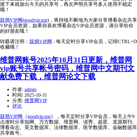
接下来就放出今天的共享号，再次声明共享号多人使用不稳定
哦！
鼓捣VIP网
(
goodvip.top
)，将持续不断地为大家分享博看杂志共享
VIP会员资源，如果你喜欢博看杂志VIP会员资源，请分享给你
的好朋友哦！
转载请注明：
鼓捣VIP网
- 每天定时分享VIP会员，记得CTRL+D
收藏哦！
维普网账号2025年10月31日更新，维普网
vip账号共享帐号密码，维普网中文期刊文
献免费下载，维普网论文下载
作者:
admin
时间:
2025-10-31
分类:
维普网VIP
评论
鼓捣VIP网
（
goodvip.top
），每天定时分享VIP会员，每天上午9
点准时分享知网、万方数据、维普网、读秀、超星、龙源期刊、
博看杂志、英文数据库、法律数据库、医学数据库、金融数据库
共享账号。