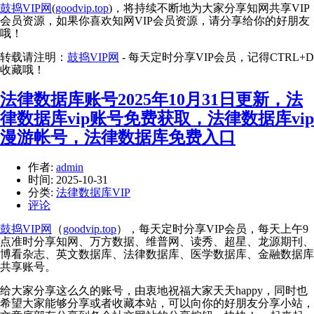
鼓捣VIP网
(
goodvip.top
)，将持续不断地为大家分享知网共享VIP
会员资源，如果你喜欢知网VIP会员资源，请分享给你的好朋友
哦！
转载请注明：
鼓捣VIP网
- 每天定时分享VIP会员，记得CTRL+D
收藏哦！
法律数据库账号2025年10月31日更新，法
律数据库vip账号免费获取，法律数据库vip
漫游帐号，法律数据库免费入口
作者:
admin
时间:
2025-10-31
分类:
法律数据库VIP
评论
鼓捣VIP网
（
goodvip.top
），每天定时分享VIP会员，每天上午9
点准时分享知网、万方数据、维普网、读秀、超星、龙源期刊、
博看杂志、英文数据库、法律数据库、医学数据库、金融数据库
共享账号。
给大家分享这么久的账号，由衷地祝福大家天天happy，同时也
希望大家能够分享或者收藏本站，可以向你的好朋友分享小站，