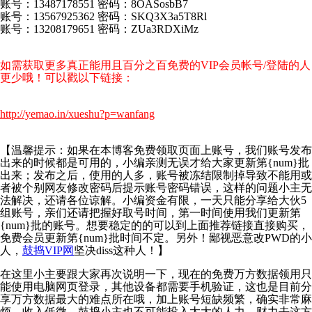
账号：13487178551 密码：8OASosbB7
账号：13567925362 密码：SKQ3X3a5T8Rl
账号：13208179651 密码：ZUa3RDXiMz
如需获取更多真正能用且百分之百免费的VIP会员帐号/登陆的人
更少哦！可以戳以下链接：
http://yemao.in/xueshu?p=wanfang
【温馨提示：如果在本博客免费领取页面上账号，我们账号发布
出来的时候都是可用的，小编亲测无误才给大家更新第{num}批
出来；发布之后，使用的人多，账号被冻结限制掉导致不能用或
者被个别网友修改密码后提示账号密码错误，这样的问题小主无
法解决，还请各位谅解。小编资金有限，一天只能分享给大伙5
组账号，亲们还请把握好取号时间，第一时间使用我们更新第
{num}批的账号。想要稳定的的可以到上面推荐链接直接购买，
免费会员更新第{num}批时间不定。另外！鄙视恶意改PWD的小
人，
鼓捣VIP网
坚决diss这种人！】
在这里小主要跟大家再次说明一下，现在的免费万方数据领用只
能使用电脑网页登录，其他设备都需要手机验证，这也是目前分
享万方数据最大的难点所在哦，加上账号短缺频繁，确实非常麻
烦，收入低微，鼓捣小主也不可能投入太大的人力，财力去这方