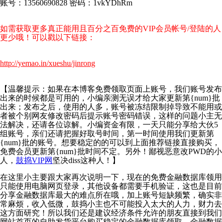
账号：13560690828 密码：1vkYDhRm
如需获取更多真正能用且百分之百免费的VIP会员帐号/登陆的人
更少哦！可以戳以下链接：
http://yemao.in/xueshu/jinrong
【温馨提示：如果在本博客免费领取页面上账号，我们账号发布
出来的时候都是可用的，小编亲测无误才给大家更新第{num}批
出来；发布之后，使用的人多，账号被冻结限制掉导致不能用或
者被个别网友修改密码后提示账号密码错误，这样的问题小主无
法解决，还请各位谅解。小编资金有限，一天只能分享给大伙5
组账号，亲们还请把握好取号时间，第一时间使用我们更新第
{num}批的账号。想要稳定的的可以到上面推荐链接直接购买，
免费会员更新第{num}批时间不定。另外！鄙视恶意改PWD的小
人，
鼓捣VIP网
坚决diss这种人！】
在这里小主要跟大家再次说明一下，现在的免费金融数据库领用
只能使用电脑网页登录，其他设备都需要手机验证，这也是目前
分享金融数据库最大的难点所在哦，加上账号短缺频繁，确实非
常麻烦，收入低微，鼓捣小主也不可能投入太大的人力，财力去
这方面研究！所以我们还是建议经济条件允许的朋友直接到我们
网站首页的自助发货平台购买稳定的金融数据库领取。金融数据