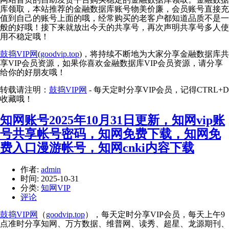
库领取，本站推荐的金融数据库账号物美价廉，会员账号直接充
值到自己的账号上面的哦，经常购买的老客户都知道品质不是一
般的好哦！接下来就放出今天的共享号，再次声明共享号多人使
用不稳定哦！
鼓捣VIP网
(
goodvip.top
)，将持续不断地为大家分享金融数据库共
享VIP会员资源，如果你喜欢金融数据库VIP会员资源，请分享
给你的好朋友哦！
转载请注明：
鼓捣VIP网
- 每天定时分享VIP会员，记得CTRL+D
收藏哦！
知网账号2025年10月31日更新，知网vip账
号共享帐号密码，知网免费下载，知网免
费入口漫游帐号，知网cnki内容下载
作者:
admin
时间:
2025-10-31
分类:
知网VIP
评论
鼓捣VIP网
（
goodvip.top
），每天定时分享VIP会员，每天上午9
点准时分享知网、万方数据、维普网、读秀、超星、龙源期刊、