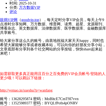
时间:
2025-10-31
分类:
万方数据VIP
评论
鼓捣VIP网
（
goodvip.top
），每天定时分享VIP会员，每天上午9
点准时分享知网、万方数据、维普网、读秀、超星、龙源期刊、
博看杂志、英文数据库、法律数据库、医学数据库、金融数据库
共享账号。
给大家分享这么久的账号，由衷地祝福大家天天happy，同时也
希望大家能够分享或者收藏本站，可以向你的好朋友分享小站，
文章底部有分享到各个社交网站的分享按钮，快快share起来起
来吧！
如需获取更多真正能用且百分之百免费的VIP会员帐号/登陆的人
更少哦！可以戳以下链接：
http://yemao.in/xueshu?p=wanfang
账号：13628295874 密码：MoBltcE7CmT9I7vvn
账号：13525989377 密码：BYQLfPofn4pONRV