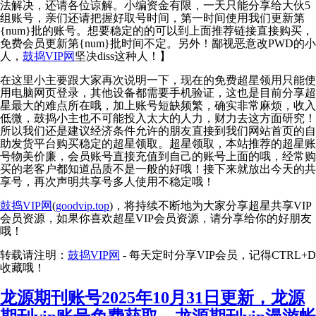
法解决，还请各位谅解。小编资金有限，一天只能分享给大伙5
组账号，亲们还请把握好取号时间，第一时间使用我们更新第
{num}批的账号。想要稳定的的可以到上面推荐链接直接购买，
免费会员更新第{num}批时间不定。另外！鄙视恶意改PWD的小
人，
鼓捣VIP网
坚决diss这种人！】
在这里小主要跟大家再次说明一下，现在的免费超星领用只能使
用电脑网页登录，其他设备都需要手机验证，这也是目前分享超
星最大的难点所在哦，加上账号短缺频繁，确实非常麻烦，收入
低微，鼓捣小主也不可能投入太大的人力，财力去这方面研究！
所以我们还是建议经济条件允许的朋友直接到我们网站首页的自
助发货平台购买稳定的超星领取。超星领取，本站推荐的超星账
号物美价廉，会员账号直接充值到自己的账号上面的哦，经常购
买的老客户都知道品质不是一般的好哦！接下来就放出今天的共
享号，再次声明共享号多人使用不稳定哦！
鼓捣VIP网
(
goodvip.top
)，将持续不断地为大家分享超星共享VIP
会员资源，如果你喜欢超星VIP会员资源，请分享给你的好朋友
哦！
转载请注明：
鼓捣VIP网
- 每天定时分享VIP会员，记得CTRL+D
收藏哦！
龙源期刊账号2025年10月31日更新，龙源