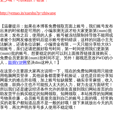
http://yemao.in/xueshu?p=zhiwang
【温馨提示：如果在本博客免费领取页面上账号，我们账号发布
出来的时候都是可用的，小编亲测无误才给大家更新第{num}批
出来；发布之后，使用的人多，账号被冻结限制掉导致不能用或
者被个别网友修改密码后提示账号密码错误，这样的问题小主无
法解决，还请各位谅解。小编资金有限，一天只能分享给大伙5
组账号，亲们还请把握好取号时间，第一时间使用我们更新第
{num}批的账号。想要稳定的的可以到上面推荐链接直接购买，
免费会员更新第{num}批时间不定。另外！鄙视恶意改PWD的小
人，
鼓捣VIP网
坚决diss这种人！】
在这里小主要跟大家再次说明一下，现在的免费知网领用只能使
用电脑网页登录，其他设备都需要手机验证，这也是目前分享知
网最大的难点所在哦，加上账号短缺频繁，确实非常麻烦，收入
低微，鼓捣小主也不可能投入太大的人力，财力去这方面研究！
所以我们还是建议经济条件允许的朋友直接到我们网站首页的自
助发货平台购买稳定的知网领取。知网领取，本站推荐的知网账
号物美价廉，会员账号直接充值到自己的账号上面的哦，经常购
买的老客户都知道品质不是一般的好哦！接下来就放出今天的共
享号，再次声明共享号多人使用不稳定哦！