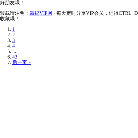
好朋友哦！
转载请注明：
鼓捣VIP网
- 每天定时分享VIP会员，记得CTRL+D
收藏哦！
1
2
3
4
...
43
后一页 »