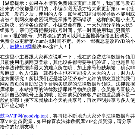
【温馨提示：如果在本博客免费领取页面上账号，我们账号发布
出来的时候都是可用的，小编亲测无误才给大家更新第{num}批
出来；发布之后，使用的人多，账号被冻结限制掉导致不能用或
者被个别网友修改密码后提示账号密码错误，这样的问题小主无
法解决，还请各位谅解。小编资金有限，一天只能分享给大伙5
组账号，亲们还请把握好取号时间，第一时间使用我们更新第
{num}批的账号。想要稳定的的可以到上面推荐链接直接购买，
免费会员更新第{num}批时间不定。另外！鄙视恶意改PWD的小
人，
鼓捣VIP网
坚决diss这种人！】
在这里小主要跟大家再次说明一下，现在的免费法律数据库领用
只能使用电脑网页登录，其他设备都需要手机验证，这也是目前
分享法律数据库最大的难点所在哦，加上账号短缺频繁，确实非
常麻烦，收入低微，鼓捣小主也不可能投入太大的人力，财力去
这方面研究！所以我们还是建议经济条件允许的朋友直接到我们
网站首页的自助发货平台购买稳定的法律数据库领取。法律数据
库领取，本站推荐的法律数据库账号物美价廉，会员账号直接充
值到自己的账号上面的哦，经常购买的老客户都知道品质不是一
般的好哦！接下来就放出今天的共享号，再次声明共享号多人使
用不稳定哦！
鼓捣VIP网
(
goodvip.top
)，将持续不断地为大家分享法律数据库共
享VIP会员资源，如果你喜欢法律数据库VIP会员资源，请分享
给你的好朋友哦！