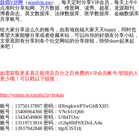
鼓捣VIP网
（
goodvip.top
），每天定时分享VIP会员，每天上午9
点准时分享知网、万方数据、维普网、读秀、超星、龙源期刊、
博看杂志、英文数据库、法律数据库、医学数据库、金融数据库
共享账号。
给大家分享这么久的账号，由衷地祝福大家天天happy，同时也
希望大家能够分享或者收藏本站，可以向你的好朋友分享小站，
文章底部有分享到各个社交网站的分享按钮，快快share起来起
来吧！
如需获取更多真正能用且百分之百免费的VIP会员帐号/登陆的人
更少哦！可以戳以下链接：
http://yemao.in/xueshu?p=bokan
账号：13750137897 密码：tDbxgkwirPTwGhRXH5
账号：13406964366 密码：VNcb1cQ66
账号：13434549806 密码：U9l4TOoc
账号：13119713816 密码：cGhpHhF6XDoLA4u
账号：13937942848 密码：ttjpX3STzlj