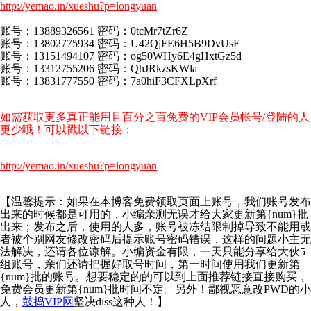
http://yemao.in/xueshu?p=longyuan
账号：13889326561 密码：0tcMr7tZr6Z
账号：13802775934 密码：U42QjFE6H5B9DvUsF
账号：13151494107 密码：og50WHy6E4gHxtGz5d
账号：13312755206 密码：QhJRkzsKWla
账号：13831777550 密码：7a0hiF3CFXLpXrf
如需获取更多真正能用且百分之百免费的VIP会员帐号/登陆的人
更少哦！可以戳以下链接：
http://yemao.in/xueshu?p=longyuan
【温馨提示：如果在本博客免费领取页面上账号，我们账号发布
出来的时候都是可用的，小编亲测无误才给大家更新第{num}批
出来；发布之后，使用的人多，账号被冻结限制掉导致不能用或
者被个别网友修改密码后提示账号密码错误，这样的问题小主无
法解决，还请各位谅解。小编资金有限，一天只能分享给大伙5
组账号，亲们还请把握好取号时间，第一时间使用我们更新第
{num}批的账号。想要稳定的的可以到上面推荐链接直接购买，
免费会员更新第{num}批时间不定。另外！鄙视恶意改PWD的小
人，
鼓捣VIP网
坚决diss这种人！】