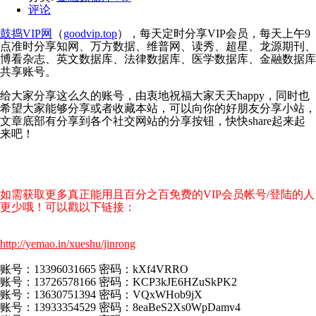
评论
鼓捣VIP网
（
goodvip.top
），每天定时分享VIP会员，每天上午9
点准时分享知网、万方数据、维普网、读秀、超星、龙源期刊、
博看杂志、英文数据库、法律数据库、医学数据库、金融数据库
共享账号。
给大家分享这么久的账号，由衷地祝福大家天天happy，同时也
希望大家能够分享或者收藏本站，可以向你的好朋友分享小站，
文章底部有分享到各个社交网站的分享按钮，快快share起来起
来吧！
如需获取更多真正能用且百分之百免费的VIP会员帐号/登陆的人
更少哦！可以戳以下链接：
http://yemao.in/xueshu/jinrong
账号：13396031665 密码：kXf4VRRO
账号：13726578166 密码：KCP3kJE6HZuSkPK2
账号：13630751394 密码：VQxWHob9jX
账号：13933354529 密码：8eaBeS2Xs0WpDamv4