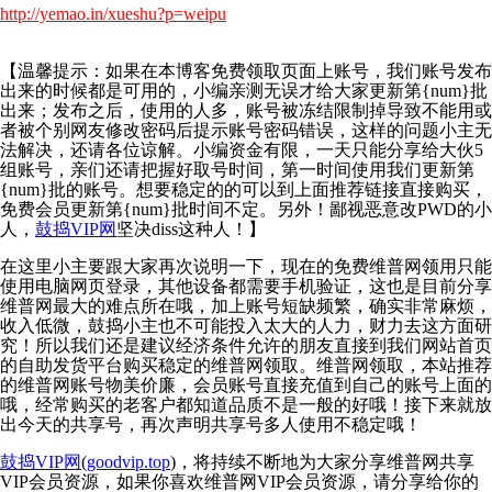
http://yemao.in/xueshu?p=weipu
【温馨提示：如果在本博客免费领取页面上账号，我们账号发布
出来的时候都是可用的，小编亲测无误才给大家更新第{num}批
出来；发布之后，使用的人多，账号被冻结限制掉导致不能用或
者被个别网友修改密码后提示账号密码错误，这样的问题小主无
法解决，还请各位谅解。小编资金有限，一天只能分享给大伙5
组账号，亲们还请把握好取号时间，第一时间使用我们更新第
{num}批的账号。想要稳定的的可以到上面推荐链接直接购买，
免费会员更新第{num}批时间不定。另外！鄙视恶意改PWD的小
人，
鼓捣VIP网
坚决diss这种人！】
在这里小主要跟大家再次说明一下，现在的免费维普网领用只能
使用电脑网页登录，其他设备都需要手机验证，这也是目前分享
维普网最大的难点所在哦，加上账号短缺频繁，确实非常麻烦，
收入低微，鼓捣小主也不可能投入太大的人力，财力去这方面研
究！所以我们还是建议经济条件允许的朋友直接到我们网站首页
的自助发货平台购买稳定的维普网领取。维普网领取，本站推荐
的维普网账号物美价廉，会员账号直接充值到自己的账号上面的
哦，经常购买的老客户都知道品质不是一般的好哦！接下来就放
出今天的共享号，再次声明共享号多人使用不稳定哦！
鼓捣VIP网
(
goodvip.top
)，将持续不断地为大家分享维普网共享
VIP会员资源，如果你喜欢维普网VIP会员资源，请分享给你的