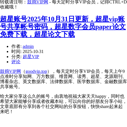
转载请注明：
鼓捣VIP网
- 每天定时分享VIP会员，记得CTRL+D
收藏哦！
超星账号2025年10月31日更新，超星vip账
号共享帐号密码，超星数字会员paper论文
免费下载，超星论文下载
作者:
admin
时间:
2025-10-31
分类:
超星VIP
评论
鼓捣VIP网
（
goodvip.top
），每天定时分享VIP会员，每天上午9
点准时分享知网、万方数据、维普网、读秀、超星、龙源期刊、
博看杂志、英文数据库、法律数据库、医学数据库、金融数据库
共享账号。
给大家分享这么久的账号，由衷地祝福大家天天happy，同时也
希望大家能够分享或者收藏本站，可以向你的好朋友分享小站，
文章底部有分享到各个社交网站的分享按钮，快快share起来起
来吧！