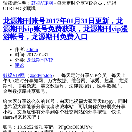
转载请注明：
鼓捣VIP网
- 每天定时分享VIP会员，记得
CTRL+D收藏哦！
龙源期刊账号2017年01月31日更新，龙
源期刊vip账号免费获取，龙源期刊vip漫
游帐号，龙源期刊免费入口
作者:
admin
时间:
2017-01-31
分类:
龙源期刊VIP
评论
鼓捣VIP网
（
goodvip.top
），每天定时分享VIP会员，每天上
午9点准时分享知网、万方数据、维普网、读秀、超星、龙源
期刊、博看杂志、英文数据库、法律数据库、医学数据库、
金融数据库共享账号。
给大家分享这么久的账号，由衷地祝福大家天天happy，同时
也希望大家能够分享或者收藏本站，可以向你的好朋友分享
小站，文章底部有分享到各个社交网站的分享按钮，快快
share起来起来吧！
账号：13192524971 密码：PFgCtcQK8UYw