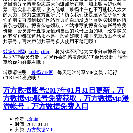
是目前分享博看杂志最大的难点所在哦，加上账号短缺频
繁，确实非常麻烦，收入低微，鼓捣小主也不可能投入太大
的人力，财力去这方面研究！所以我们还是建议经济条件允
许的朋友直接到我们网站首页的自助发货平台购买稳定的博
看杂志领取。博看杂志领取，本站推荐的博看杂志账号物美
价廉，会员账号直接充值到自己的账号上面的哦，经常购买
的老客户都知道品质不是一般的好哦！接下来就放出今天的
共享号，再次声明共享号多人使用不稳定哦！
鼓捣VIP网
(
goodvip.top
)，将持续不断地为大家分享博看杂志
共享VIP会员资源，如果你喜欢博看杂志VIP会员资源，请分
享给你的好朋友哦！
转载请注明：
鼓捣VIP网
- 每天定时分享VIP会员，记得
CTRL+D收藏哦！
万方数据账号2017年01月31日更新，万
方数据vip账号免费获取，万方数据vip漫
游帐号，万方数据免费入口
作者:
admin
时间:
2017-01-31
分类:
万方数据VIP