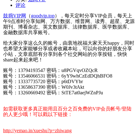
评论
鼓捣VIP网
（
goodvip.top
），每天定时分享VIP会员，每天上
午9点准时分享知网、万方数据、维普网、读秀、超星、龙源
期刊、博看杂志、英文数据库、法律数据库、医学数据库、
金融数据库共享账号。
给大家分享这么久的账号，由衷地祝福大家天天happy，同时
也希望大家能够分享或者收藏本站，可以向你的好朋友分享
小站，文章底部有分享到各个社交网站的分享按钮，快快
share起来起来吧！
账号：13794193547 密码：u8PGVqvOZQcR
账号：13546066531 密码：6yY9whCzEdDQhBFO8
账号：13337735720 密码：p6tDVYbr
账号：13658637390 密码：W0Jv3tAkt
账号：13260669492 密码：StTE7at0aejWZnPJu
如需获取更多真正能用且百分之百免费的VIP会员帐号/登陆
的人更少哦！可以戳以下链接：
http://yemao.in/xueshu?p=zhiwang