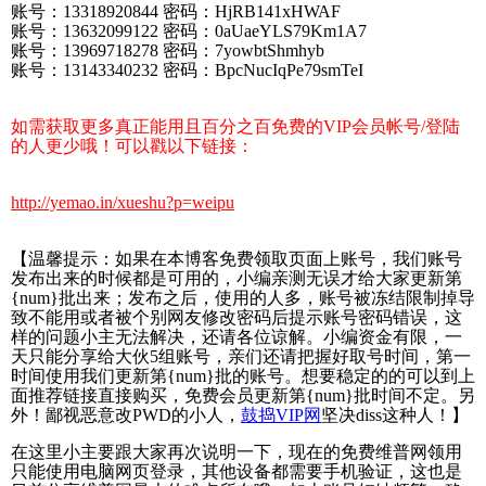
账号：13318920844 密码：HjRB141xHWAF
账号：13632099122 密码：0aUaeYLS79Km1A7
账号：13969718278 密码：7yowbtShmhyb
账号：13143340232 密码：BpcNucIqPe79smTeI
如需获取更多真正能用且百分之百免费的VIP会员帐号/登陆
的人更少哦！可以戳以下链接：
http://yemao.in/xueshu?p=weipu
【温馨提示：如果在本博客免费领取页面上账号，我们账号
发布出来的时候都是可用的，小编亲测无误才给大家更新第
{num}批出来；发布之后，使用的人多，账号被冻结限制掉导
致不能用或者被个别网友修改密码后提示账号密码错误，这
样的问题小主无法解决，还请各位谅解。小编资金有限，一
天只能分享给大伙5组账号，亲们还请把握好取号时间，第一
时间使用我们更新第{num}批的账号。想要稳定的的可以到上
面推荐链接直接购买，免费会员更新第{num}批时间不定。另
外！鄙视恶意改PWD的小人，
鼓捣VIP网
坚决diss这种人！】
在这里小主要跟大家再次说明一下，现在的免费维普网领用
只能使用电脑网页登录，其他设备都需要手机验证，这也是