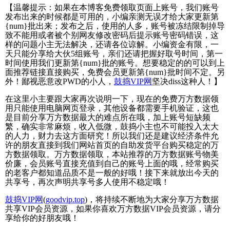
【温馨提示：如果在本博客免费领取页面上账号，我们账号
发布出来的时候都是可用的，小编亲测无误才给大家更新第
{num}批出来；发布之后，使用的人多，账号被冻结限制掉导
致不能用或者被个别网友修改密码后提示账号密码错误，这
样的问题小主无法解决，还请各位谅解。小编资金有限，一
天只能分享给大伙5组账号，亲们还请把握好取号时间，第一
时间使用我们更新第{num}批的账号。想要稳定的的可以到上
面推荐链接直接购买，免费会员更新第{num}批时间不定。另
外！鄙视恶意改PWD的小人，
鼓捣VIP网
坚决diss这种人！】
在这里小主要跟大家再次说明一下，现在的免费万方数据领
用只能使用电脑网页登录，其他设备都需要手机验证，这也
是目前分享万方数据最大的难点所在哦，加上账号短缺频
繁，确实非常麻烦，收入低微，鼓捣小主也不可能投入太大
的人力，财力去这方面研究！所以我们还是建议经济条件允
许的朋友直接到我们网站首页的自助发货平台购买稳定的万
方数据领取。万方数据领取，本站推荐的万方数据账号物美
价廉，会员账号直接充值到自己的账号上面的哦，经常购买
的老客户都知道品质不是一般的好哦！接下来就放出今天的
共享号，再次声明共享号多人使用不稳定哦！
鼓捣VIP网
(
goodvip.top
)，将持续不断地为大家分享万方数据
共享VIP会员资源，如果你喜欢万方数据VIP会员资源，请分
享给你的好朋友哦！