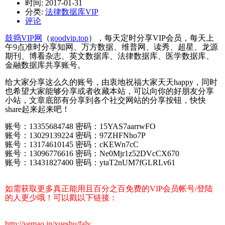
时间:
2017-01-31
分类:
法律数据库VIP
评论
鼓捣VIP网
（
goodvip.top
），每天定时分享VIP会员，每天上
午9点准时分享知网、万方数据、维普网、读秀、超星、龙源
期刊、博看杂志、英文数据库、法律数据库、医学数据库、
金融数据库共享账号。
给大家分享这么久的账号，由衷地祝福大家天天happy，同时
也希望大家能够分享或者收藏本站，可以向你的好朋友分享
小站，文章底部有分享到各个社交网站的分享按钮，快快
share起来起来吧！
账号：13355684748 密码：15YAS7aarrwFO
账号：13029139224 密码：97ZHFNho7P
账号：13174610145 密码：cKEWn7cC
账号：13096776616 密码：Ne0Mjr1z52DVcCX670
账号：13431827400 密码：ytaT2nUM7fGLRLv61
如需获取更多真正能用且百分之百免费的VIP会员帐号/登陆
的人更少哦！可以戳以下链接：
http://yemao.in/xueshu/falv