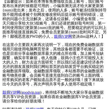
【温馨提示：如果在本博客免费领取页面上账号，我们账号
发布出来的时候都是可用的，小编亲测无误才给大家更新第
{num}批出来；发布之后，使用的人多，账号被冻结限制掉导
致不能用或者被个别网友修改密码后提示账号密码错误，这
样的问题小主无法解决，还请各位谅解。小编资金有限，一
天只能分享给大伙5组账号，亲们还请把握好取号时间，第一
时间使用我们更新第{num}批的账号。想要稳定的的可以到上
面推荐链接直接购买，免费会员更新第{num}批时间不定。另
外！鄙视恶意改PWD的小人，
鼓捣VIP网
坚决diss这种人！】
在这里小主要跟大家再次说明一下，现在的免费金融数据库
领用只能使用电脑网页登录，其他设备都需要手机验证，这
也是目前分享金融数据库最大的难点所在哦，加上账号短缺
频繁，确实非常麻烦，收入低微，鼓捣小主也不可能投入太
大的人力，财力去这方面研究！所以我们还是建议经济条件
允许的朋友直接到我们网站首页的自助发货平台购买稳定的
金融数据库领取。金融数据库领取，本站推荐的金融数据库
账号物美价廉，会员账号直接充值到自己的账号上面的哦，
经常购买的老客户都知道品质不是一般的好哦！接下来就放
出今天的共享号，再次声明共享号多人使用不稳定哦！
鼓捣VIP网
(
goodvip.top
)，将持续不断地为大家分享金融数据
库共享VIP会员资源，如果你喜欢金融数据库VIP会员资源，
请分享给你的好朋友哦！