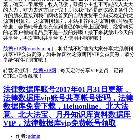
繁，确实非常麻烦，收入低微，鼓捣小主也不可能投入太大
的人力，财力去这方面研究！所以我们还是建议经济条件允
许的朋友直接到我们网站首页的自助发货平台购买稳定的龙
源期刊领取。龙源期刊领取，本站推荐的龙源期刊账号物美
价廉，会员账号直接充值到自己的账号上面的哦，经常购买
的老客户都知道品质不是一般的好哦！接下来就放出今天的
共享号，再次声明共享号多人使用不稳定哦！
鼓捣VIP网
(
goodvip.top
)，将持续不断地为大家分享龙源期刊
共享VIP会员资源，如果你喜欢龙源期刊VIP会员资源，请分
享给你的好朋友哦！
转载请注明：
鼓捣VIP网
- 每天定时分享VIP会员，记得
CTRL+D收藏哦！
法律数据库账号2017年01月31日更新，
法律数据库vip账号共享帐号密码，法律
数据库免费下载，Heinonline、北大法
意、北大法宝、月丹知识库资料数据库
VIP，法律数据库vip免费帐号领取
作者:
admin