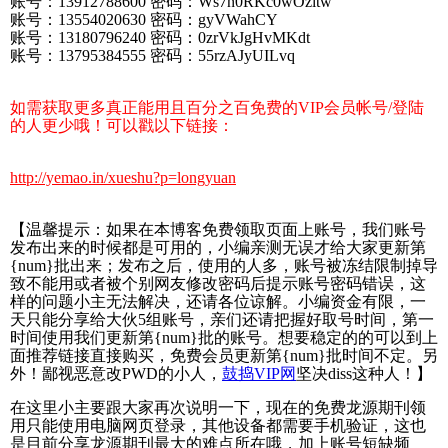
账号：13912788600 密码：Ws7n0RKc0wOzitw
账号：13554020630 密码：gyVWahCY
账号：13180796240 密码：0zrVkJgHvMKdt
账号：13795384555 密码：55rzAJyUILvq
如需获取更多真正能用且百分之百免费的VIP会员帐号/登陆
的人更少哦！可以戳以下链接：
http://yemao.in/xueshu?p=longyuan
【温馨提示：如果在本博客免费领取页面上账号，我们账号
发布出来的时候都是可用的，小编亲测无误才给大家更新第
{num}批出来；发布之后，使用的人多，账号被冻结限制掉导
致不能用或者被个别网友修改密码后提示账号密码错误，这
样的问题小主无法解决，还请各位谅解。小编资金有限，一
天只能分享给大伙5组账号，亲们还请把握好取号时间，第一
时间使用我们更新第{num}批的账号。想要稳定的的可以到上
面推荐链接直接购买，免费会员更新第{num}批时间不定。另
外！鄙视恶意改PWD的小人，
鼓捣VIP网
坚决diss这种人！】
在这里小主要跟大家再次说明一下，现在的免费龙源期刊领
用只能使用电脑网页登录，其他设备都需要手机验证，这也
是目前分享龙源期刊最大的难点所在哦，加上账号短缺频