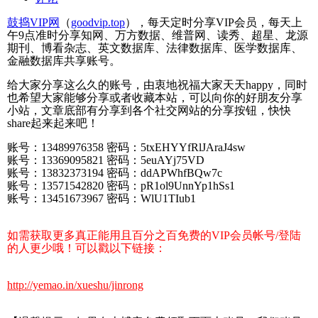
鼓捣VIP网
（
goodvip.top
），每天定时分享VIP会员，每天上
午9点准时分享知网、万方数据、维普网、读秀、超星、龙源
期刊、博看杂志、英文数据库、法律数据库、医学数据库、
金融数据库共享账号。
给大家分享这么久的账号，由衷地祝福大家天天happy，同时
也希望大家能够分享或者收藏本站，可以向你的好朋友分享
小站，文章底部有分享到各个社交网站的分享按钮，快快
share起来起来吧！
账号：13489976358 密码：5txEHYYfRlJAraJ4sw
账号：13369095821 密码：5euAYj75VD
账号：13832373194 密码：ddAPWhfBQw7c
账号：13571542820 密码：pR1ol9UnnYp1hSs1
账号：13451673967 密码：WlU1TIub1
如需获取更多真正能用且百分之百免费的VIP会员帐号/登陆
的人更少哦！可以戳以下链接：
http://yemao.in/xueshu/jinrong