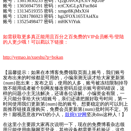
账号：13615630235 密码：Q2gOIvOQA3fVSqG0P
账号：13656947591 密码：rctCXtGLpXFuc8d4
账号：13134519355 密码：xmge8KjMxXf4
账号：13281786923 密码：hgi2FOX165TAi4Xu
账号：13525498477 密码：mHKViYuk
如需获取更多真正能用且百分之百免费的VIP会员帐号/登陆
的人更少哦！可以戳以下链接：
http://yemao.in/xueshu?p=bokan
【温馨提示：如果在本博客免费领取页面上账号，我们账号
发布出来的时候都是可用的，小编亲测无误才给大家更新第
{num}批出来；发布之后，使用的人多，账号被冻结限制掉导
致不能用或者被个别网友修改密码后提示账号密码错误，这
样的问题小主无法解决，还请各位谅解。小编资金有限，一
天只能分享给大伙5组账号，亲们还请把握好取号时间，第一
时间使用我们更新第{num}批的账号。想要稳定的的可以到上
面推荐链接直接购买，免费会员更新第{num}批时间不定。另
外！鄙视恶意改PWD的小人，
鼓捣VIP网
坚决diss这种人！】
在这里小主要跟大家再次说明一下，现在的免费博看杂志领
用只能使用电脑网页登录，其他设备都需要手机验证，这也