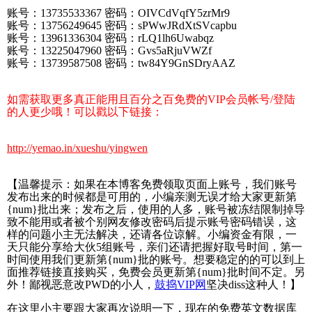
账号：13735533367 密码：OIVCdVqfY5zrMr9
账号：13756249645 密码：sPWwJRdXtSVcapbu
账号：13961336304 密码：rLQ1lh6Uwabqz
账号：13225047960 密码：Gvs5aRjuVWZf
账号：13739587508 密码：tw84Y9GnSDryAAZ
如需获取更多真正能用且百分之百免费的VIP会员帐号/登陆
的人更少哦！可以戳以下链接：
http://yemao.in/xueshu/yingwen
【温馨提示：如果在本博客免费领取页面上账号，我们账号
发布出来的时候都是可用的，小编亲测无误才给大家更新第
{num}批出来；发布之后，使用的人多，账号被冻结限制掉导
致不能用或者被个别网友修改密码后提示账号密码错误，这
样的问题小主无法解决，还请各位谅解。小编资金有限，一
天只能分享给大伙5组账号，亲们还请把握好取号时间，第一
时间使用我们更新第{num}批的账号。想要稳定的的可以到上
面推荐链接直接购买，免费会员更新第{num}批时间不定。另
外！鄙视恶意改PWD的小人，
鼓捣VIP网
坚决diss这种人！】
在这里小主要跟大家再次说明一下，现在的免费英文数据库