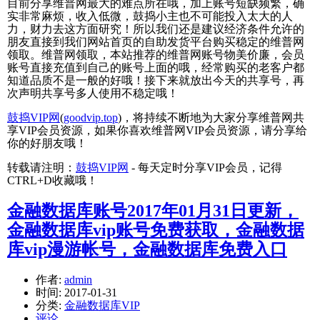
目前分享维普网最大的难点所在哦，加上账号短缺频繁，确
实非常麻烦，收入低微，鼓捣小主也不可能投入太大的人
力，财力去这方面研究！所以我们还是建议经济条件允许的
朋友直接到我们网站首页的自助发货平台购买稳定的维普网
领取。维普网领取，本站推荐的维普网账号物美价廉，会员
账号直接充值到自己的账号上面的哦，经常购买的老客户都
知道品质不是一般的好哦！接下来就放出今天的共享号，再
次声明共享号多人使用不稳定哦！
鼓捣VIP网
(
goodvip.top
)，将持续不断地为大家分享维普网共
享VIP会员资源，如果你喜欢维普网VIP会员资源，请分享给
你的好朋友哦！
转载请注明：
鼓捣VIP网
- 每天定时分享VIP会员，记得
CTRL+D收藏哦！
金融数据库账号2017年01月31日更新，
金融数据库vip账号免费获取，金融数据
库vip漫游帐号，金融数据库免费入口
作者:
admin
时间:
2017-01-31
分类:
金融数据库VIP
评论