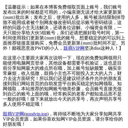
【温馨提示：如果在本博客免费领取页面上账号，我们账号
发布出来的时候都是可用的，小编亲测无误才给大家更新第
{num}批出来；发布之后，使用的人多，账号被冻结限制掉导
致不能用或者被个别网友修改密码后提示账号密码错误，这
样的问题小主无法解决，还请各位谅解。小编资金有限，一
天只能分享给大伙5组账号，亲们还请把握好取号时间，第一
时间使用我们更新第{num}批的账号。想要稳定的的可以到上
面推荐链接直接购买，免费会员更新第{num}批时间不定。另
外！鄙视恶意改PWD的小人，
鼓捣VIP网
坚决diss这种人！】
在这里小主要跟大家再次说明一下，现在的免费知网领用只
能使用电脑网页登录，其他设备都需要手机验证，这也是目
前分享知网最大的难点所在哦，加上账号短缺频繁，确实非
常麻烦，收入低微，鼓捣小主也不可能投入太大的人力，财
力去这方面研究！所以我们还是建议经济条件允许的朋友直
接到我们网站首页的自助发货平台购买稳定的知网领取。知
网领取，本站推荐的知网账号物美价廉，会员账号直接充值
到自己的账号上面的哦，经常购买的老客户都知道品质不是
一般的好哦！接下来就放出今天的共享号，再次声明共享号
多人使用不稳定哦！
鼓捣VIP网
(
goodvip.top
)，将持续不断地为大家分享知网共享
VIP会员资源，如果你喜欢知网VIP会员资源，请分享给你的
好朋友哦！