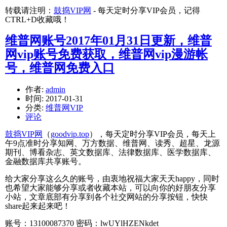
转载请注明：
鼓捣VIP网
- 每天定时分享VIP会员，记得
CTRL+D收藏哦！
维普网账号2017年01月31日更新，维普
网vip账号免费获取，维普网vip漫游帐
号，维普网免费入口
作者:
admin
时间:
2017-01-31
分类:
维普网VIP
评论
鼓捣VIP网
（
goodvip.top
），每天定时分享VIP会员，每天上
午9点准时分享知网、万方数据、维普网、读秀、超星、龙源
期刊、博看杂志、英文数据库、法律数据库、医学数据库、
金融数据库共享账号。
给大家分享这么久的账号，由衷地祝福大家天天happy，同时
也希望大家能够分享或者收藏本站，可以向你的好朋友分享
小站，文章底部有分享到各个社交网站的分享按钮，快快
share起来起来吧！
账号：13100087370 密码：lwUYlHZENkdet