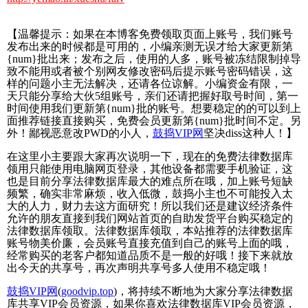
【温馨提示：如果在本博客免费领取页面上账号，我们账号
发布出来的时候都是可用的，小编亲测无误才给大家更新第
{num}批出来；发布之后，使用的人多，账号被冻结限制掉导
致不能用或者被个别网友修改密码后提示账号密码错误，这
样的问题小主无法解决，还请各位谅解。小编资金有限，一
天只能分享给大伙5组账号，亲们还请把握好取号时间，第一
时间使用我们更新第{num}批的账号。想要稳定的的可以到上
面推荐链接直接购买，免费会员更新第{num}批时间不定。另
外！鄙视恶意改PWD的小人，
鼓捣VIP网
坚决diss这种人！】
在这里小主要跟大家再次说明一下，现在的免费法律数据库
领用只能使用电脑网页登录，其他设备都需要手机验证，这
也是目前分享法律数据库最大的难点所在哦，加上账号短缺
频繁，确实非常麻烦，收入低微，鼓捣小主也不可能投入太
大的人力，财力去这方面研究！所以我们还是建议经济条件
允许的朋友直接到我们网站首页的自助发货平台购买稳定的
法律数据库领取。法律数据库领取，本站推荐的法律数据库
账号物美价廉，会员账号直接充值到自己的账号上面的哦，
经常购买的老客户都知道品质不是一般的好哦！接下来就放
出今天的共享号，再次声明共享号多人使用不稳定哦！
鼓捣VIP网
(
goodvip.top
)，将持续不断地为大家分享法律数据
库共享VIP会员资源，如果你喜欢法律数据库VIP会员资源，