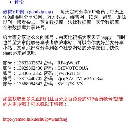
评论
鼓捣VIP网
（
goodvip.top
），每天定时分享VIP会员，每天上
午9点准时分享知网、万方数据、维普网、读秀、超星、龙源
期刊、博看杂志、英文数据库、法律数据库、医学数据库、
金融数据库共享账号。
给大家分享这么久的账号，由衷地祝福大家天天happy，同时
也希望大家能够分享或者收藏本站，可以向你的好朋友分享
小站，文章底部有分享到各个社交网站的分享按钮，快快
share起来起来吧！
账号：13632832674 密码：RF4qWdhT
账号：13929362430 密码：GfEVQTQOiJA
账号：13336613355 密码：jvw7RcII1S
账号：13317440705 密码：7jcqAAC2V5w3Yr53xa
账号：13568984642 密码：SVTq7KaVZ
如需获取更多真正能用且百分之百免费的VIP会员帐号/登陆
的人更少哦！可以戳以下链接：
http://yemao.in/xueshu?p=wanfang